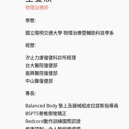
物理治療師
學歷:
國立陽明交通大學 物理治療暨輔助科技學系
經歷:
汐止力康復健科診所經理
台大醫院復健部
振興醫院復健部
中山醫復健部
專長:
Balanced Body 墊上及器械組皮拉提斯指導員
BSPTS脊椎側彎矯正
Redcord動作訓練國際認證
疼痛控制、全人軟組織處理