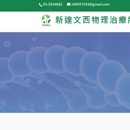
03-5834682
t96991034@gmail.com