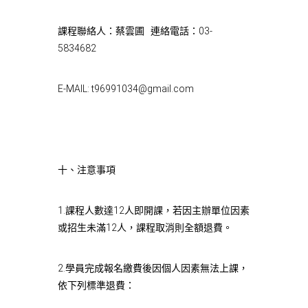
課程聯絡人：蔡雲圃 連絡電話：03-
5834682
E-MAIL:
t96991034@gmail.com
十、注意事項
1.課程人數達12人即開課，若因主辦單位因素
或招生未滿12人，課程取消則全額退費。
2.學員完成報名繳費後因個人因素無法上課，
依下列標準退費：