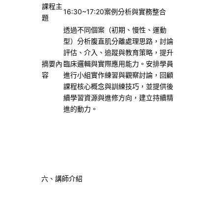
課程主
16:30~17:20案例分析與實務整合
題
透過不同個案（初期、慢性、運動
型）分析腹直肌分離處理思路，討論
評估、介入、追蹤與教育策略，提升
摘要內
臨床邏輯與實際應用能力。安排學員
容
進行小組實作練習與觀察討論，回顧
課程核心概念與訓練技巧，並提供後
續學習資源與進修方向，建立持續精
進的動力。
六、講師介紹