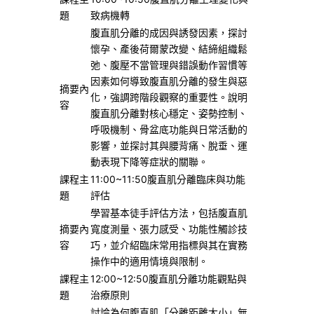
題
致病機轉
腹直肌分離的成因與誘發因素，探討
懷孕、產後荷爾蒙改變、結締組織鬆
弛、腹壓不當管理與錯誤動作習慣等
因素如何導致腹直肌分離的發生與惡
摘要內
化，強調跨階段觀察的重要性。說明
容
腹直肌分離對核心穩定、姿勢控制、
呼吸機制、骨盆底功能與日常活動的
影響，並探討其與腰背痛、脫垂、運
動表現下降等症狀的關聯。
課程主
11:00~11:50腹直肌分離臨床與功能
題
評估
學習基本徒手評估方法，包括腹直肌
摘要內
寬度測量、張力感受、功能性觸診技
容
巧，並介紹臨床常用指標與其在實務
操作中的適用情境與限制。
課程主
12:00~12:50腹直肌分離功能觀點與
題
治療原則
討論為何腹直肌「分離距離大小」無