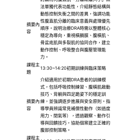
法單獨代表功能性，介紹靜態結構與
動態控制失衡之間的差異，強調功能
性腹直肌分離的臨床意義與處理優先
摘要內
順序。說明治療DRA時需以整體核心
容
穩定為導向，重視橫膈膜、腹橫肌、
骨盆底肌與多裂肌的協同合作，建立
動作控制、呼吸整合與腹壓管理能
力。
課程主
13:30~14:20初期訓練與臨床策略
題
介紹適用於初期DRA患者的訓練模
式，包括呼吸控制練習、腹橫肌啟動
技巧、背躺與四足跪姿下的穩定訓
摘要內
練，並強調逐步進展與安全原則。指
容
導學員辨識常見補償性動作（如過度
用力、閉氣等），透過觀察、動作引
導與回饋技巧，協助個案建立正確的
腹部控制策略。
課程主