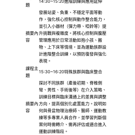
14:30~15:20進階訓練與應用延伸
題
發展站姿、負重、不穩定平面等動
作，強化核心控制與動作整合能力，
並引入小器材（彈力帶、啞鈴等）提
摘要內
升挑戰與複雜度。將核心控制與腹壓
容
管理應用於日常活動如抱小孩、搬
物、上下床等情境，並為運動族群設
計進階整合訓練，以預防復發與強化
表現。
課程主
15:30~16:20特殊族群與臨床整合
題
探討不同族群（產後初期、脊椎側
彎、男性、手術後等）在介入策略、
訓練目標與臨床溝通上的差異與調整
摘要內
方向，提高個別化處置能力。說明如
容
何與骨盆物理治療師、醫師、運動教
練等多專業人員合作，並學習判斷個
案何時需轉介、需再評估或適合進入
運動訓練階段。