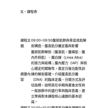
五、課程表
課程主
09:00~09:50腹部肌群與骨盆底肌解
題
剖構造、腹直肌分離定義與影響
腹部肌群解剖（腹直肌、腹橫肌、腹
內外斜肌）、腹白線（Linea Alba）
的張力與結構；腹內壓力（IAP）與核
心穩定的關聯性，奠定日後功能性訓
摘要內
練的解剖基礎。介紹腹直肌分離
容
（DRA）的臨床定義、分類方式及評
估指標，說明其在孕期與產後女性與
一般族群中的盛行率與臨床意義，建
立學員對本課程核心議題的基本認
識。
課程主
10:00~10:50腹直肌分離生理變化與