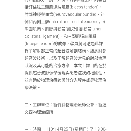
括評估肱二頭肌遠端肌腱(biceps tendon)、
肘部神經與血管(neurovascular bundle)、外
側和內側上髁(lateral and medial epicondyle)
周圍肌肉、肌腱與韌帶(如尺側副韌帶 ulnar
collateral ligament)，和三頭肌遠端肌腱
(triceps tendon)的成像，學員將可透過此課
程了解肘部正常的超音波解剖結構、熟悉肘部
超音波技術，以及了解超音波常見的肘部病理
狀況及其可能的治療方案。本次上課目的在於
提供超音波影像學發現與患者症狀的相關性，
並有助於物理治療師設計介入程序或是物理治
療決策。
二、主辦單位：新竹縣物理治療師公會、新達
文西物理治療所
三、時間： 110年4月25日 (星期日) 早上9:00-