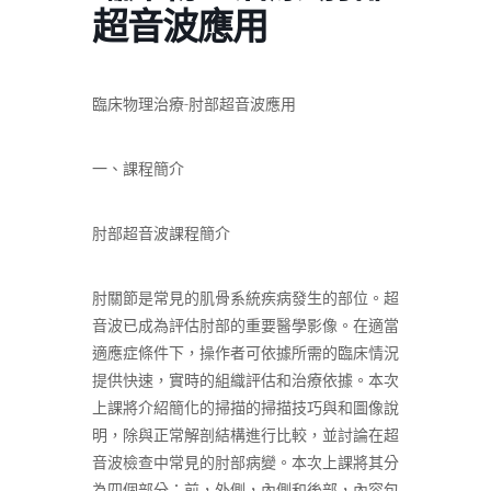
超音波應用
臨床物理治療-肘部超音波應用
一、課程簡介
肘部超音波課程簡介
肘關節是常見的肌骨系統疾病發生的部位。超
音波已成為評估肘部的重要醫學影像。在適當
適應症條件下，操作者可依據所需的臨床情況
提供快速，實時的組織評估和治療依據。本次
上課將介紹簡化的掃描的掃描技巧與和圖像說
明，除與正常解剖結構進行比較，並討論在超
音波檢查中常見的肘部病變。本次上課將其分
為四個部分：前，外側，內側和後部，內容包