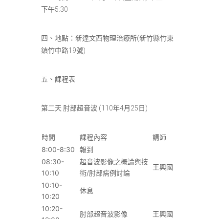
下午5:30
四、地點：新達文西物理治療所(新竹縣竹東
鎮竹中路19號)
五、課程表
第二天 肘部超音波 (110年4月25日)
時間
課程內容
講師
8:00-8:30
報到
08:30-
超音波影像之概論與技
王興國
10:10
術/肘部病例討論
10:10-
休息
10:20
10:20-
肘部超音波影像
王興國