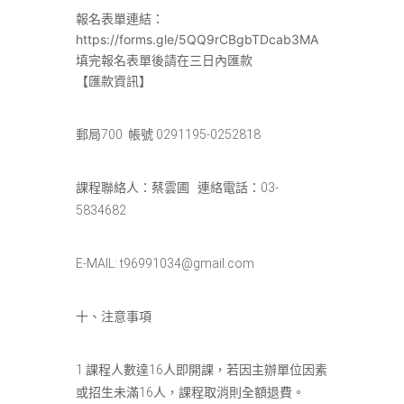
報名表單連結：
https://forms.gle/5QQ9rCBgbTDcab3MA
填完報名表單後請在三日內匯款
【匯款資訊】
郵局700 帳號 0291195-0252818
課程聯絡人：蔡雲圃 連絡電話：03-
5834682
E-MAIL:
t96991034@gmail.com
十、注意事項
1.課程人數達16人即開課，若因主辦單位因素
或招生未滿16人，課程取消則全額退費。