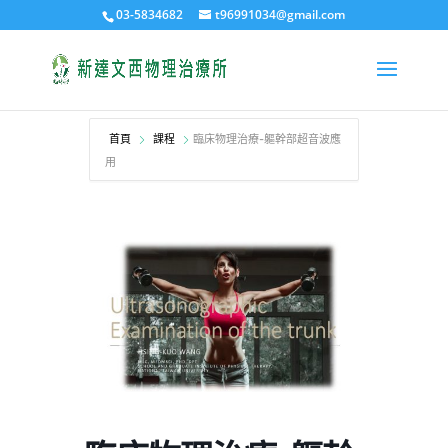
03-5834682
t96991034@gmail.com
首頁
課程
臨床物理治療-軀幹部超音波應
用