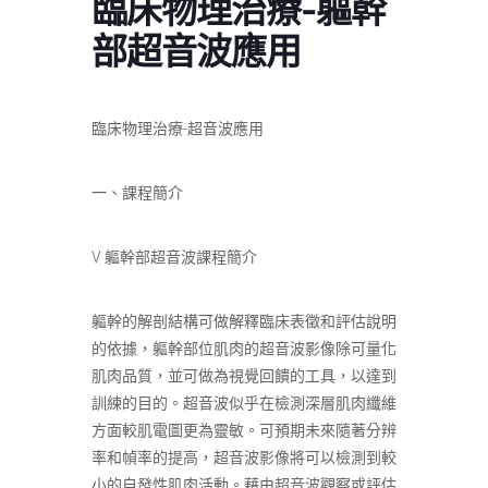
臨床物理治療-軀幹
部超音波應用
臨床物理治療-超音波應用
一、課程簡介
V 軀幹部超音波課程簡介
軀幹的解剖結構可做解釋臨床表徵和評估說明
的依據，軀幹部位肌肉的超音波影像除可量化
肌肉品質，並可做為視覺回饋的工具，以達到
訓練的目的。超音波似乎在檢測深層肌肉纖維
方面較肌電圖更為靈敏。可預期未來隨著分辨
率和幀率的提高，超音波影像將可以檢測到較
小的自發性肌肉活動。藉由超音波觀察或評估