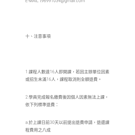
E-MAIL:
t96991034@gmail.com
十、注意事項
1.課程人數達16人即開課，若因主辦單位因素
或招生未滿16人，課程取消則全額退費。
2.學員完成報名繳費後因個人因素無法上課，
依下列標準退費：
a.於上課日前30天以前提出退費申請，退還課
程費用之八成